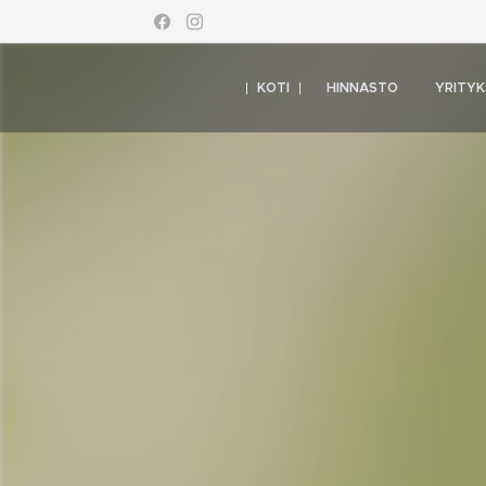
KOTI
HINNASTO
YRITYK