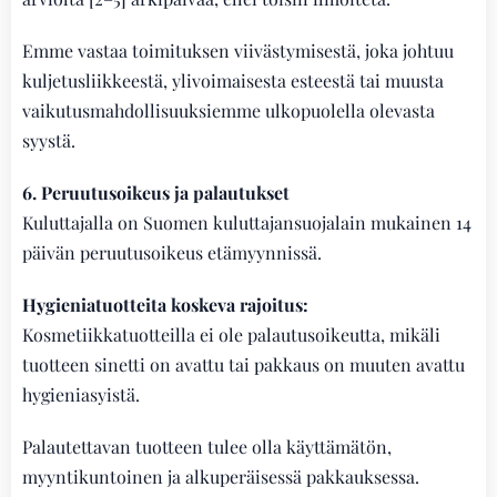
Emme vastaa toimituksen viivästymisestä, joka johtuu
kuljetusliikkeestä, ylivoimaisesta esteestä tai muusta
vaikutusmahdollisuuksiemme ulkopuolella olevasta
syystä.
6. Peruutusoikeus ja palautukset
Kuluttajalla on Suomen kuluttajansuojalain mukainen 14
päivän peruutusoikeus etämyynnissä.
Hygieniatuotteita koskeva rajoitus:
Kosmetiikkatuotteilla ei ole palautusoikeutta, mikäli
tuotteen sinetti on avattu tai pakkaus on muuten avattu
hygieniasyistä.
Palautettavan tuotteen tulee olla käyttämätön,
myyntikuntoinen ja alkuperäisessä pakkauksessa.