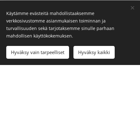
Käytämme evästeitä mahdollistaaksemme
verkkosivustomme asianmukaisen toiminnan ja
turvallisuuden sekä tarjotaksemme sinulle parhaan
mahdollisen käyttökokemuksen.
Hyväksy vain tarpeelliset
Hyväksy kaikki