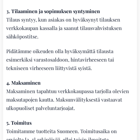
3. Tilaaminen ja sopimuksen syntyminen
Tilaus syntyy, kun asiakas on hyväksynyt tilauksen
verkkokaupan kassalla ja saanut tilausvahvistuksen
sähköpostitse.
Pidätämme oikeuden olla hyväksymättä tilausta
esimerkiksi varastosaldoon, hintavirheeseen tai
tekniseen virheeseen liittyvistä syistä.
4. Maksaminen
Maksaminen tapahtuu verkkokaupassa tarjolla olevien
maksutapojen kautta. Maksunvälityksestä vastaavat
ulkopuoliset palveluntarjoajat.
5. Toimitus
Toimitamme tuotteita Suomeen. Toimitusaika on
arviolta [2–5] arkipäivää, ellei toisin ilmoiteta.