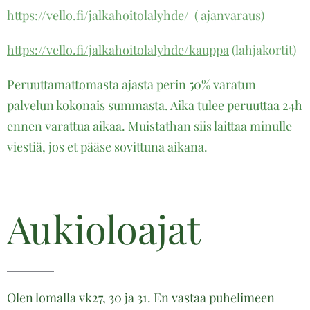
https://vello.fi/jalkahoitolalyhde/
( ajanvaraus)
https://vello.fi/jalkahoitolalyhde/kauppa
(lahjakortit)
Peruuttamattomasta ajasta perin 50% varatun
palvelun kokonais summasta. Aika tulee peruuttaa 24h
ennen varattua aikaa. Muistathan siis laittaa minulle
viestiä, jos et pääse sovittuna aikana.
Aukioloajat
Olen lomalla vk27, 30 ja 31. En vastaa puhelimeen