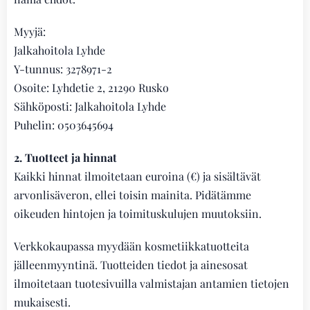
Myyjä:
Jalkahoitola Lyhde
Y-tunnus: 3278971-2
Osoite: Lyhdetie 2, 21290 Rusko
Sähköposti: Jalkahoitola Lyhde
Puhelin: 0503645694
2. Tuotteet ja hinnat
Kaikki hinnat ilmoitetaan euroina (€) ja sisältävät
arvonlisäveron, ellei toisin mainita. Pidätämme
oikeuden hintojen ja toimituskulujen muutoksiin.
Verkkokaupassa myydään kosmetiikkatuotteita
jälleenmyyntinä. Tuotteiden tiedot ja ainesosat
ilmoitetaan tuotesivuilla valmistajan antamien tietojen
mukaisesti.