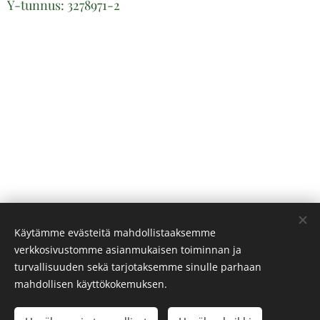
Y-tunnus: 3278971-2
Käytämme evästeitä mahdollistaaksemme
verkkosivustomme asianmukaisen toiminnan ja
turvallisuuden sekä tarjotaksemme sinulle parhaan
mahdollisen käyttökokemuksen.