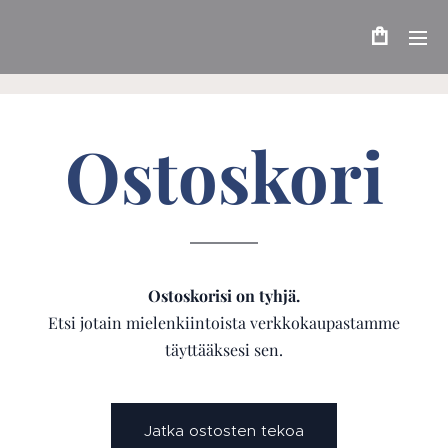
Ostoskori
Ostoskorisi on tyhjä.
Etsi jotain mielenkiintoista verkkokaupastamme
täyttääksesi sen.
Jatka ostosten tekoa