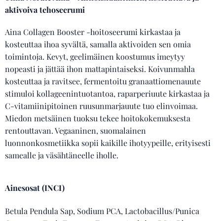
aktivoiva tehoseerumi
Aina Collagen Booster -hoitoseerumi kirkastaa ja
kosteuttaa ihoa syvältä, samalla aktivoiden sen omia
toimintoja. Kevyt, geelimäinen koostumus imeytyy
nopeasti ja jättää ihon mattapintaiseksi. Koivunmahla
kosteuttaa ja ravitsee, fermentoitu granaattiomenauute
stimuloi kollageenintuotantoa, raparperiuute kirkastaa ja
C-vitamiinipitoinen ruusunmarjauute tuo elinvoimaa.
Miedon metsäinen tuoksu tekee hoitokokemuksesta
rentouttavan. Vegaaninen, suomalainen
luonnonkosmetiikka sopii kaikille ihotyypeille, erityisesti
samealle ja väsähtäneelle iholle.
Ainesosat (INCI)
Betula Pendula Sap, Sodium PCA, Lactobacillus/Punica