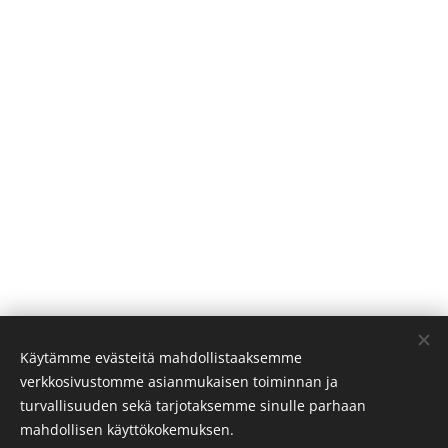
Käytämme evästeitä mahdollistaaksemme
verkkosivustomme asianmukaisen toiminnan ja
turvallisuuden sekä tarjotaksemme sinulle parhaan
mahdollisen käyttökokemuksen.