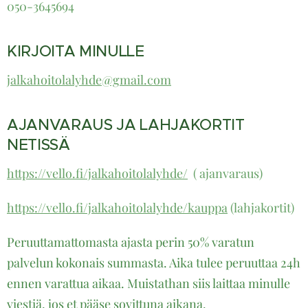
050-364569
4
KIRJOITA MINULLE
jalkahoitolalyhde@gmail.com
AJANVARAUS JA LAHJAKORTIT
NETISSÄ
https://vello.fi/jalkahoitolalyhde/
( ajanvaraus)
https://vello.fi/jalkahoitolalyhde/kauppa
(lahjakortit)
Peruuttamattomasta ajasta perin 50% varatun
palvelun kokonais summasta. Aika tulee peruuttaa 24h
ennen varattua aikaa. Muistathan siis laittaa minulle
viestiä, jos et pääse sovittuna aikana.