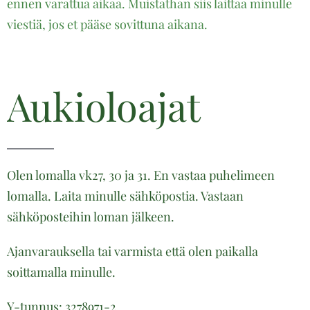
ennen varattua aikaa. Muistathan siis laittaa minulle
viestiä, jos et pääse sovittuna aikana.
Aukioloajat
Olen lomalla vk27, 30 ja 31. En vastaa puhelimeen
lomalla. Laita minulle sähköpostia. Vastaan
sähköposteihin loman jälkeen.
Ajanvarauksella tai varmista että olen paikalla
soittamalla minulle.
Y-tunnus: 3278971-2