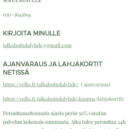
SOITA MINULLE
050-364569
4
KIRJOITA MINULLE
jalkahoitolalyhde@gmail.com
AJANVARAUS JA LAHJAKORTIT
NETISSÄ
https://vello.fi/jalkahoitolalyhde/
( ajanvaraus)
https://vello.fi/jalkahoitolalyhde/kauppa
(lahjakortit)
Peruuttamattomasta ajasta perin 50% varatun
palvelun kokonais summasta. Aika tulee peruuttaa 24h