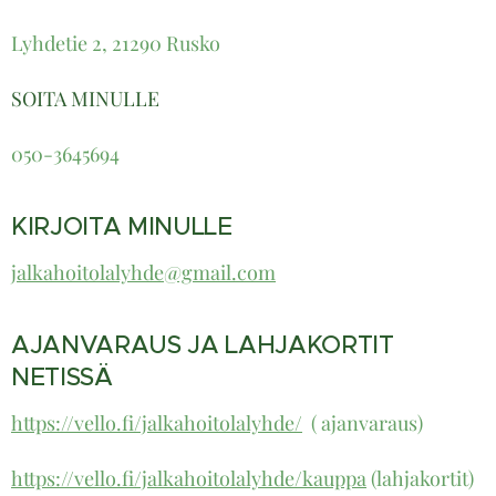
Lyhdetie 2, 21290 Rusko
SOITA MINULLE
050-364569
4
KIRJOITA MINULLE
jalkahoitolalyhde@gmail.com
AJANVARAUS JA LAHJAKORTIT
NETISSÄ
https://vello.fi/jalkahoitolalyhde/
( ajanvaraus)
https://vello.fi/jalkahoitolalyhde/kauppa
(lahjakortit)