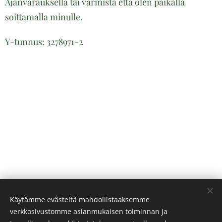
Ajanvarauksella tai varmista että olen paikalla
soittamalla minulle.
Y-tunnus: 3278971-2
Käytämme evästeitä mahdollistaaksemme
verkkosivustomme asianmukaisen toiminnan ja