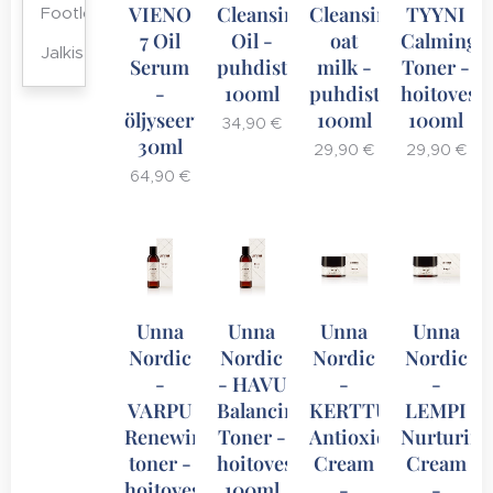
VIENO
Cleansing
Cleansing
TYYNI
Footlogix
7 Oil
Oil -
oat
Calming
Jalkis
Serum
puhdistusöljy
milk -
Toner -
-
100ml
puhdistusemulsio
hoitovesi
öljyseerumi
100ml
100ml
34,90
€
30ml
29,90
€
29,90
€
64,90
€
Unna
Unna
Unna
Unna
Nordic
Nordic
Nordic
Nordic
-
- HAVU
-
-
VARPU
Balancing
KERTTU
LEMPI
Renewing
Toner -
Antioxidant
Nurturin
toner -
hoitovesi
Cream
Cream
hoitovesi
100ml
-
-